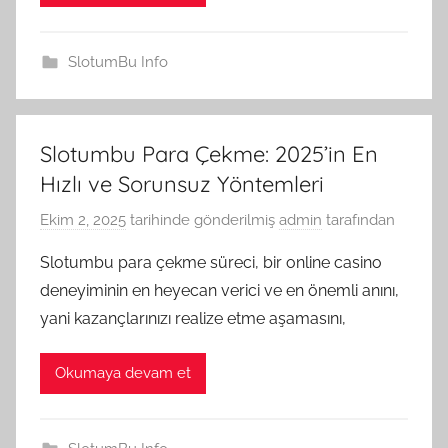
SlotumBu Info
Slotumbu Para Çekme: 2025’in En
Hızlı ve Sorunsuz Yöntemleri
Ekim 2, 2025
tarihinde gönderilmiş
admin
tarafından
Slotumbu para çekme süreci, bir online casino
deneyiminin en heyecan verici ve en önemli anını,
yani kazançlarınızı realize etme aşamasını,
Okumaya devam et