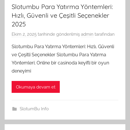
Slotumbu Para Yatırma Yöntemleri:
Hızlı, Güvenli ve Çeşitli Seçenekler
2025
Ekim 2, 2025
tarihinde gönderilmiş
admin
tarafından
Slotumbu Para Yatırma Yöntemleri: Hızlı, Güvenli
ve Çeşitli Seçenekler Slotumbu Para Yatırma
Yöntemleri; Online bir casinoda keyifli bir oyun
deneyimi
Okumaya devam et
SlotumBu Info