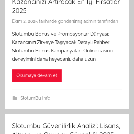
Kazancınızı Artıracak En İyi Fırsatlar
2025
Ekim 2, 2025
tarihinde gönderilmiş
admin
tarafından
Slotumbu Bonus ve Promosyonlar Dünyası:
Kazancınızı Zirveye Taşıyacak Detaylı Rehber
Slotumbu Bonus Kampanyaları; Online casino
deneyimini daha heyecanlı, daha uzun
Okumaya devam et
SlotumBu Info
Slotumbu Güvenilirlik Analizi: Lisans,