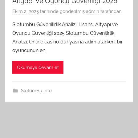
Altyapı ve Oyuncu Güvenliği 2025
Ekim 2, 2025
tarihinde gönderilmiş
admin
tarafından
Slotumbu Güvenilirlik Analizi: Lisans, Altyapı ve
Oyuncu Güvenliği 2025 Slotumbu Güvenilirlik
Analizi; Online casino dünyasına adım atarken, bir
oyuncunun en
Okumaya devam et
SlotumBu Info
Slotumbu Güncel Giriş Adresi:
Kesintisiz Eğlenceye Sorunsuz
Erişim 2025