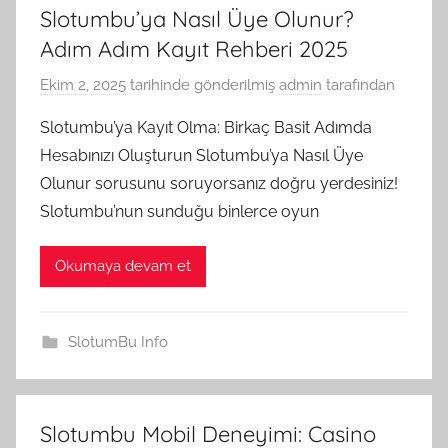
Slotumbu’ya Nasıl Üye Olunur?
Adım Adım Kayıt Rehberi 2025
Ekim 2, 2025
tarihinde gönderilmiş
admin
tarafından
Slotumbu’ya Kayıt Olma: Birkaç Basit Adımda
Hesabınızı Oluşturun Slotumbu’ya Nasıl Üye
Olunur sorusunu soruyorsanız doğru yerdesiniz!
Slotumbu’nun sunduğu binlerce oyun
Okumaya devam et
SlotumBu Info
Slotumbu Mobil Deneyimi: Casino